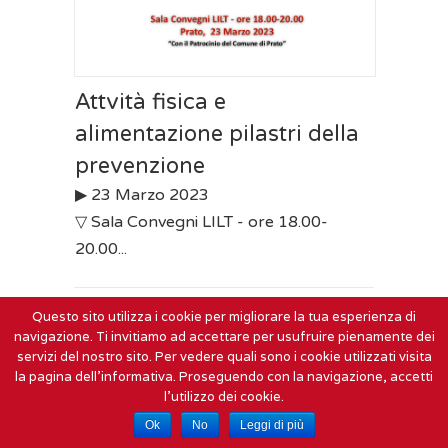
Attvità fisica e
alimentazione pilastri della
prevenzione
▶︎ 23 Marzo 2023
▽ Sala Convegni LILT - ore 18.00-
20.00...
Questo sito utilizza i cookie per migliorare la tua esperienza di
navigazione. Ti invitiamo ad accettare per usufruire pienamente dei
servizi del nostro sito. Per vedere quali sono i cookie utilizzati visita
la pagina dell'informativa. Proseguendo con la navigazione, accetti
l'utilizzo dei cookie.
Ok
No
Leggi di più