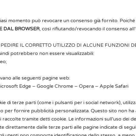
ualsiasi momento può revocare un consenso già fornito. Poiché 
TE DAL BROWSER
, così rifiutando/revocando il consenso all
IRE IL CORRETTO UTILIZZO DI ALCUNE FUNZIONI DEL SITO 
uindi potrebbero non essere visualizzabili:
deo;
trovano alle seguenti pagine web:
icrosoft Edge
–
Google Chrome
–
Opera
–
Apple Safari
i terze parti (come i pulsanti per i social network), utilizzat
so, o per fornire pubblicità personalizzata. Questo sito non ha
raccolte tramite detti cookie. Le informazioni sull’uso dei dett
te direttamente dalle terze parti alle pagine indicate di segui
 utenti non comporta identificazione dello stesso, a meno che