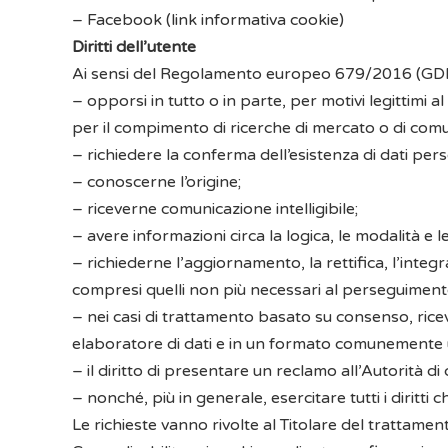
–
Facebook
(
link informativa cookie
)
Diritti dell’utente
Ai sensi del Regolamento europeo 679/2016 (GDPR) l’
– opporsi in tutto o in parte, per motivi legittimi a
per il compimento di ricerche di mercato o di com
– richiedere la conferma dell’esistenza di dati pers
– conoscerne l’origine;
– riceverne comunicazione intelligibile;
– avere informazioni circa la logica, le modalità e l
– richiederne l’aggiornamento, la rettifica, l’integr
compresi quelli non più necessari al perseguimento d
– nei casi di trattamento basato su consenso, ricever
elaboratore di dati e in un formato comunemente u
– il diritto di presentare un reclamo all’Autorità d
– nonché, più in generale, esercitare tutti i diritti c
Le richieste vanno rivolte al Titolare del trattamen