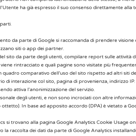
 l’Utente ha già espresso il suo consenso direttamente alla t
parti.
amento da parte di Google si raccomanda di prendere visione d
lizzano siti o app dei partner
.
 del sito da parte degli utenti, compilare report sulle attività 
sito viene rintracciato e quali pagine sono visitate più frequ
 un quadro comparativo dell’uso del sito rispetto ad altri siti
io di interazione col sito, pagina di provenienza, indirizzo IP.
ndo attiva l’anonimizzazione del servizio.
rsonale degli utenti, e non sono incrociati con altre informaz
mo ottetto). In base ad apposito accordo (DPA) è vietato a Goo
ics si trovano alla pagina
Google Analytics Cookie Usage on
o la raccolta dei dati da parte di Google Analytics
installand