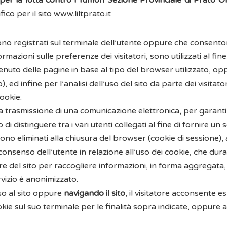
per la lotta contro i Tumori Sezione Provinciale di Prato
o per il sito www.liltprato.it
gono registrati sul terminale dell’utente oppure che consent
azioni sulle preferenze dei visitatori, sono utilizzati al fine
tenuto delle pagine in base al tipo del browser utilizzato, o
ed infine per l’analisi dell’uso del sito da parte dei visitator
cookie:
re la trasmissione di una comunicazione elettronica, per garanti
i distinguere tra i vari utenti collegati al fine di fornire un s
ie sono eliminati alla chiusura del browser (cookie di session
consenso dell’utente in relazione all’uso dei cookie, che du
ore del sito per raccogliere informazioni, in forma aggregata,
ervizio è anonimizzato.
o al sito oppure
navigando il sito
, il visitatore acconsente 
 cookie sul suo terminale per le finalità sopra indicate, oppure