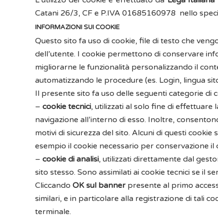
L’utilizzo dei cookie è effettuato da
Lega Italiana 
Catani 26/3, CF e P.IVA 01685160978 nello specific
INFORMAZIONI SUI COOKIE
Questo sito fa uso di cookie, file di testo che ven
dell’utente. I cookie permettono di conservare inform
migliorarne le funzionalità personalizzando il con
automatizzando le procedure (es. Login, lingua sito), 
Il presente sito fa uso delle seguenti categorie di 
–
cookie tecnici
, utilizzati al solo fine di effettua
navigazione all’interno di esso. Inoltre, consentono d
motivi di sicurezza del sito. Alcuni di questi cook
esempio il cookie necessario per conservazione il 
–
cookie di analisi
, utilizzati direttamente dal gest
sito stesso. Sono assimilati ai cookie tecnici se il s
Cliccando
OK sul banner
presente al primo access
similari, e in particolare alla registrazione di tali
terminale.