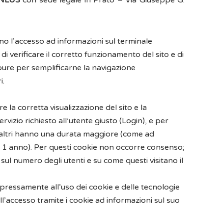
 ONLUS
con sede legale in Prato – Via Giuseppe G.
ono l’accesso ad informazioni sul terminale
 di verificare il corretto funzionamento del sito e di
ppure per semplificarne la navigazione
i.
re la corretta visualizzazione del sito e la
ervizio richiesto all’utente giusto (Login), e per
e), altri hanno una durata maggiore (come ad
ra 1 anno). Per questi cookie non occorre consenso;
 sul numero degli utenti e su come questi visitano il
espressamente all’uso dei cookie e delle tecnologie
 all’accesso tramite i cookie ad informazioni sul suo