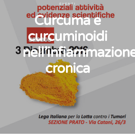
EVENTI
Curcuma e
curcuminoidi
nell’infiammazion
cronica