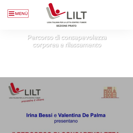
Percorso di consapevolezza
corporea e rilassamento