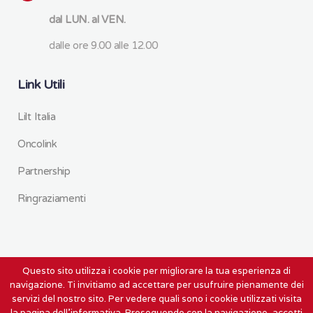
dal LUN. al VEN.
dalle ore 9.00 alle 12.00
Link Utili
Lilt Italia
Oncolink
Partnership
Ringraziamenti
Questo sito utilizza i cookie per migliorare la tua esperienza di
Copyright © 2020 L.I.L.T. Prato ODV -P.Iva e C.F.: 01685160978 | by
navigazione. Ti invitiamo ad accettare per usufruire pienamente dei
Designem |
Privacy Policy
|
Cookie Policy
– La LILT Di Prato è in
servizi del nostro sito. Per vedere quali sono i cookie utilizzati visita
la pagina dell'informativa. Proseguendo con la navigazione, accetti