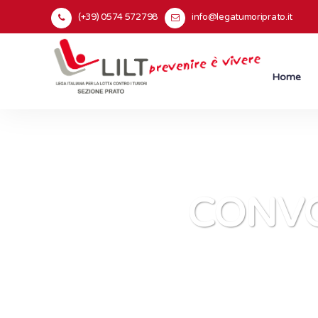
(+39) 0574 572798
info@legatumoriprato.it
Home
CONV