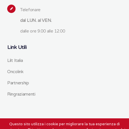
Telefonare
dal LUN. al VEN.
dalle ore 9.00 alle 12.00
Link Utili
Lilt Italia
Oncolink
Partnership
Ringraziamenti
Questo sito utilizza i cookie per migliorare la tua esperienza di
Copyright © 2020 L.I.L.T. Prato ODV -P.Iva e C.F.: 01685160978 | by