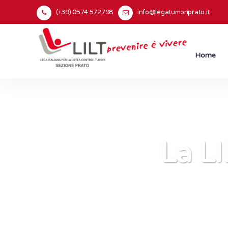
(+39) 0574 572798
info@legatumoriprato.it
Home
La LI