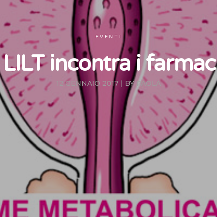
EVENTI
 LILT incontra i farmaci
12 GENNAIO 2017
|
BY
PAOLA