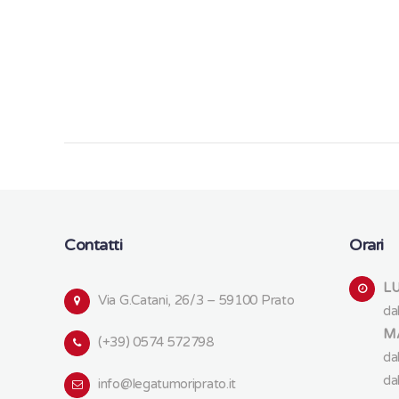
Contatti
Orari
LU
Via G.Catani, 26/3 – 59100 Prato
da
MA
(+39) 0574 572798
da
da
info@legatumoriprato.it